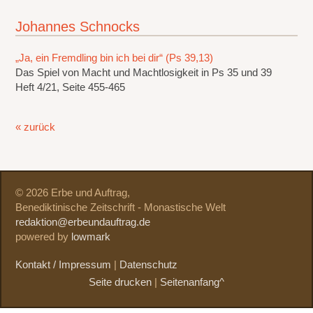
Johannes Schnocks
„Ja, ein Fremdling bin ich bei dir“ (Ps 39,13)
Das Spiel von Macht und Machtlosigkeit in Ps 35 und 39
Heft 4/21, Seite 455-465
« zurück
© 2026 Erbe und Auftrag,
Benediktinische Zeitschrift - Monastische Welt
redaktion@erbeundauftrag.de
powered by
lowmark
Kontakt / Impressum
|
Datenschutz
Seite drucken
|
Seitenanfang^