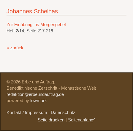
Johannes Schelhas
Zur Einübung ins Morgengebet
Heft 2/14, Seite 217-219
« zurück
© 2026 Erbe und Auftrag,
Benediktinische Zeitschrift - Monastische Welt
redaktion@erbeundauftrag.de
powered by
lowmark
Kontakt / Impressum
|
Datenschutz
Seite drucken
|
Seitenanfang^