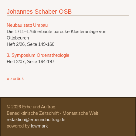
Johannes Schaber OSB
Neubau statt Umbau
Die 1711–1766 erbaute barocke Klosteranlage von
Ottobeuren
Heft 2/26, Seite 149-160
3. Symposium Ordenstheologie
Heft 2/07, Seite 194-197
« zurück
© 2026 Erbe und Auftrag,
Benediktinische Zeitschrift - Monastische Welt
redaktion@erbeundauftrag.de
powered by
lowmark