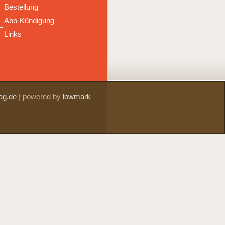
Bestellung
Abo-Kündigung
Links
ag.de
|
powered by
lowmark