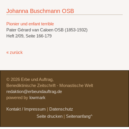
Johanna Buschmann OSB
Pionier und enfant terrible
Pater Gérard van Caloen OSB (1853-1932)
Heft 2/09, Seite 166-179
« zurück
© 2026 Erbe und Auftrag,
Benediktinische Zeitschrift - Monastische Welt
redaktion@erbeundauftrag.de
powered by
lowmark
Kontakt / Impressum
|
Datenschutz
Seite drucken
|
Seitenanfang^