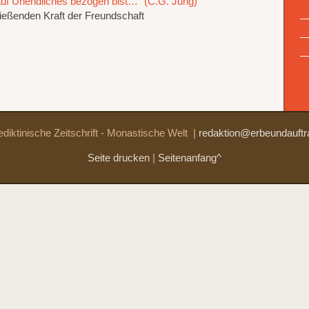
auf Unendliches bezogen bist…“ (C.G. Jung)
ießenden Kraft der Freundschaft
diktinische Zeitschrift - Monastische Welt
|
redaktion@erbeundauftr
Seite drucken
|
Seitenanfang^