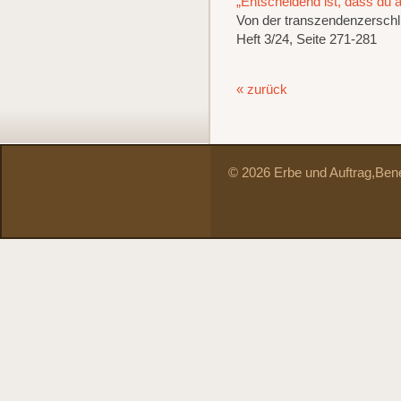
„Entscheidend ist, dass du 
Von der transzendenzerschl
Heft 3/24, Seite 271-281
« zurück
© 2026 Erbe und Auftrag,
Bene