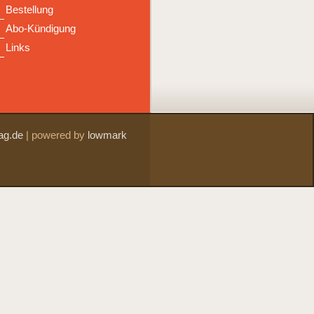
Bestellung
Abo-Kündigung
Links
ag.de
|
powered by
lowmark