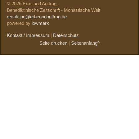
© 2026 Erbe und Auftrag,
Benediktinische Zeitschrift - Monastische Welt
redaktion@erbeundauftrag.de
powered by
lowmark
Kontakt / Impressum
|
Datenschutz
Seite drucken
|
Seitenanfang^