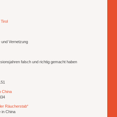
Tirol
e und Vernetzung
ssionsjahren falsch und richtig gemacht haben
151
n China
334
der Räucherstab“
 in China