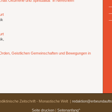
haft Ökumene und Spiritualität“ in Neresheim
urt
ik
urt
ik,
Orden, Geistlichen Gemeinschaften und Bewegungen in
diktinische Zeitschrift - Monastische Welt
|
redaktion@erbeundauftr
Seite drucken
|
Seitenanfang^