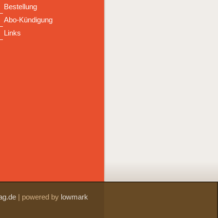
Bestellung
Abo-Kündigung
Links
ag.de
|
powered by
lowmark