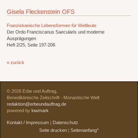
Gisela Fleckenstein OFS
Franziskanische Lebensformen für Weltleute
Der Ordo Franciscanus Saecularis und moderne
Ausprägungen
Heft 2/25, Seite 197-206
« zurück
© 2026 Erbe und Auftrag,
Benediktinische Zeitschrift - Monastische Welt
redaktion@erbeundauftrag.de
powered by
lowmark
Kontakt / Impressum
|
Datenschutz
Seite drucken
|
Seitenanfang^