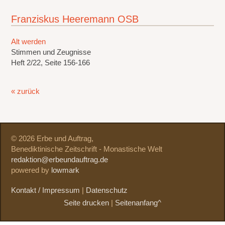
Franziskus Heeremann OSB
Alt werden
Stimmen und Zeugnisse
Heft 2/22, Seite 156-166
« zurück
© 2026 Erbe und Auftrag,
Benediktinische Zeitschrift - Monastische Welt
redaktion@erbeundauftrag.de
powered by
lowmark
Kontakt / Impressum
|
Datenschutz
Seite drucken
|
Seitenanfang^