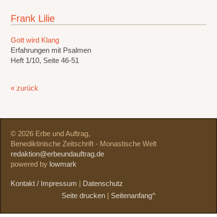
Frank Lilie
Gott wird Klang
Erfahrungen mit Psalmen
Heft 1/10, Seite 46-51
« zurück
© 2026 Erbe und Auftrag,
Benediktinische Zeitschrift - Monastische Welt
redaktion@erbeundauftrag.de
powered by
lowmark
Kontakt / Impressum
|
Datenschutz
Seite drucken
|
Seitenanfang^