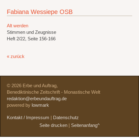
Fabiana Wessiepe OSB
Alt werden
Stimmen und Zeugnisse
Heft 2/22, Seite 156-166
« zurück
© 2026 Erbe und Auftrag,
Benediktinische Zeitschrift - Monastische Welt
redaktion@erbeundauftrag.de
powered by
lowmark
Kontakt / Impressum
|
Datenschutz
Seite drucken
|
Seitenanfang^