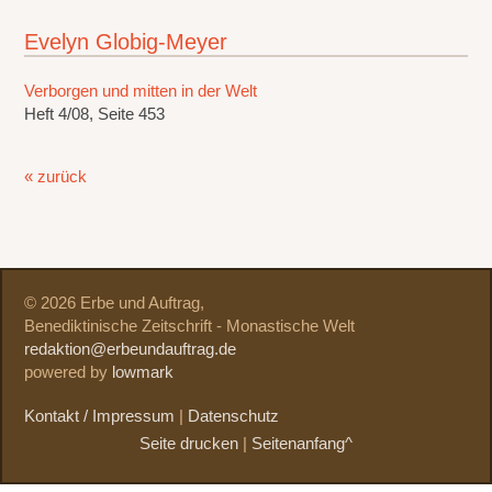
Evelyn Globig-Meyer
Verborgen und mitten in der Welt
Heft 4/08, Seite 453
« zurück
© 2026 Erbe und Auftrag,
Benediktinische Zeitschrift - Monastische Welt
redaktion@erbeundauftrag.de
powered by
lowmark
Kontakt / Impressum
|
Datenschutz
Seite drucken
|
Seitenanfang^