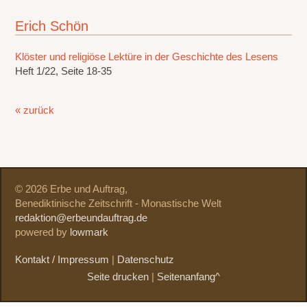
Erich Schön
Klöster und religiöse Lektüre in der Geschichte des Lesens
Heft 1/22, Seite 18-35
« zurück
© 2026 Erbe und Auftrag,
Benediktinische Zeitschrift - Monastische Welt
redaktion@erbeundauftrag.de
powered by
lowmark
Kontakt / Impressum
|
Datenschutz
Seite drucken
|
Seitenanfang^