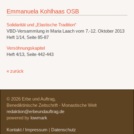
Emmanuela Kohlhaas OSB
Solidarität und „Elastische Tradition“
VBD-Versammlung in Maria Laach vom 7.-12. Oktober 2013
Heft 1/14, Seite 85-87
Versöhnungskapitel
Heft 4/13, Seite 442-443
« zurück
© 2026 Erbe und Auftrag,
Benediktinische Zeitschrift - Monastische Welt
redaktion@erbeundauftrag.de
powered by
lowmark
Kontakt / Impressum
|
Datenschutz