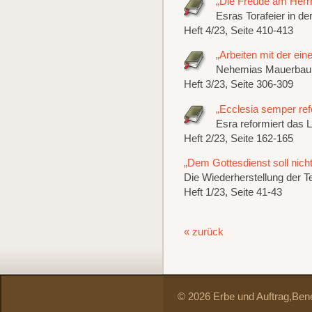
„Die Freude am Herrn
Esras Torafeier in d
Heft 4/23, Seite 410-413
„Arbeiten mit der ei
Nehemias Mauerbau 
Heft 3/23, Seite 306-309
„Ecclesia semper re
Esra reformiert das 
Heft 2/23, Seite 162-165
„Dem Gottesdienst soll nic
Die Wiederherstellung der T
Heft 1/23, Seite 41-43
« zurück
© 2026 Erbe und Auftrag,
Bene