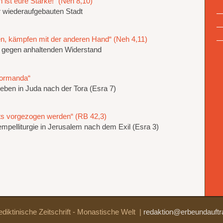
 ist eure Stärke!“ (Neh 8,10)
er wiederaufgebauten Stadt
nen, kämpfen mit der anderen Hand“ (Neh 4,11)
gegen anhaltenden Widerstand
formanda“
Leben in Juda nach der Tora (Esra 7)
hts vorgezogen werden“ (RB 42,3)
empelliturgie in Jerusalem nach dem Exil (Esra 3)
diktinische Zeitschrift - Monastische Welt
|
redaktion@erbeundauftr