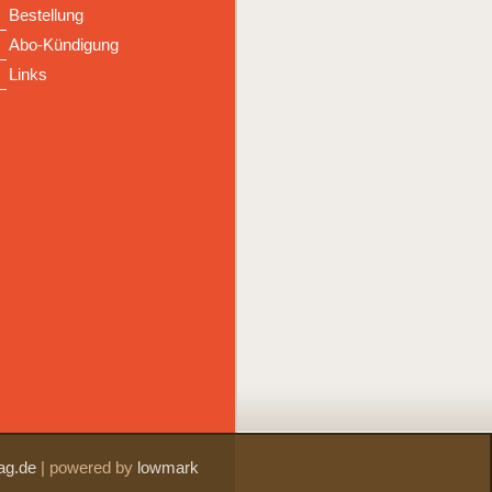
Bestellung
Abo-Kündigung
Links
ag.de
|
powered by
lowmark