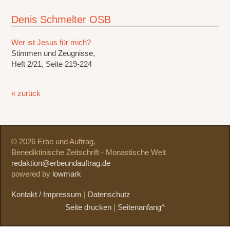
Denis Schmelter OSB
Wer ist Jesus für mich?
Stimmen und Zeugnisse,
Heft 2/21, Seite 219-224
« zurück
© 2026 Erbe und Auftrag,
Benediktinische Zeitschrift - Monastische Welt
redaktion@erbeundauftrag.de
powered by
lowmark
Kontakt / Impressum
|
Datenschutz
Seite drucken
|
Seitenanfang^