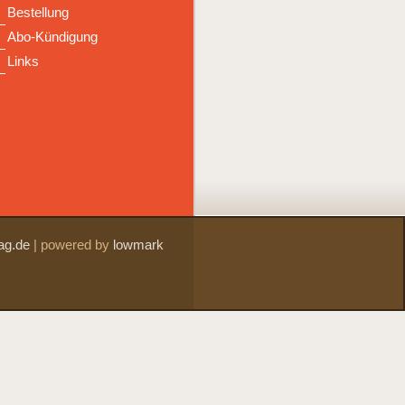
Bestellung
Abo-Kündigung
Links
ag.de
|
powered by
lowmark