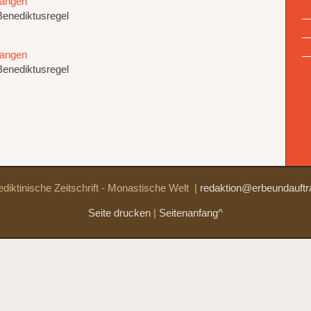
fangen
Benediktusregel
fangen
Benediktusregel
diktinische Zeitschrift - Monastische Welt
|
redaktion@erbeundauftr
Seite drucken
|
Seitenanfang^