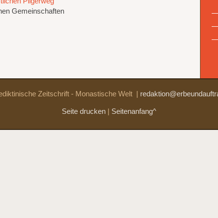
lichen Pilgerweg
chen Gemeinschaften
diktinische Zeitschrift - Monastische Welt
|
redaktion@erbeundauftr
Seite drucken
|
Seitenanfang^