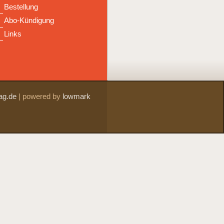
Bestellung
Abo-Kündigung
Links
ag.de
|
powered by
lowmark