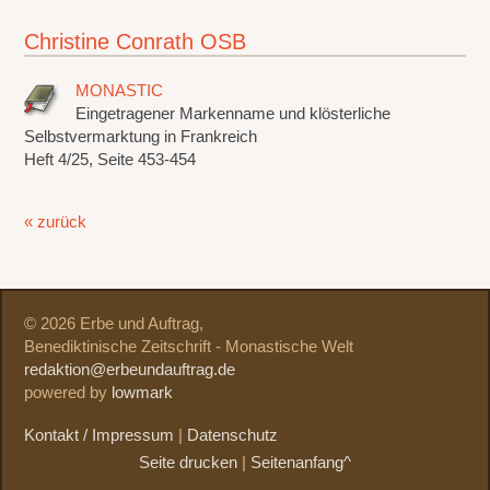
Christine Conrath OSB
MONASTIC
Eingetragener Markenname und klösterliche
Selbstvermarktung in Frankreich
Heft 4/25, Seite 453-454
« zurück
© 2026 Erbe und Auftrag,
Benediktinische Zeitschrift - Monastische Welt
redaktion@erbeundauftrag.de
powered by
lowmark
Kontakt / Impressum
|
Datenschutz
Seite drucken
|
Seitenanfang^