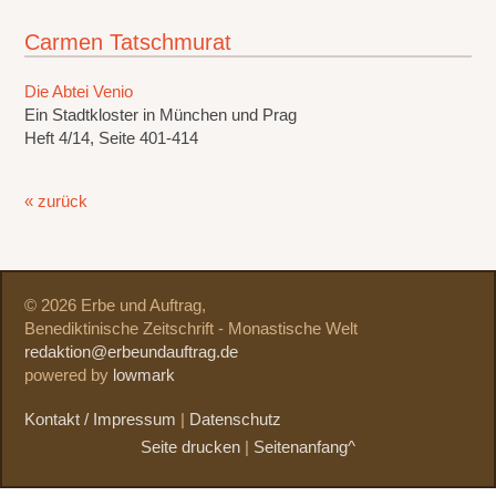
Carmen Tatschmurat
Die Abtei Venio
Ein Stadtkloster in München und Prag
Heft 4/14, Seite 401-414
« zurück
© 2026 Erbe und Auftrag,
Benediktinische Zeitschrift - Monastische Welt
redaktion@erbeundauftrag.de
powered by
lowmark
Kontakt / Impressum
|
Datenschutz
Seite drucken
|
Seitenanfang^