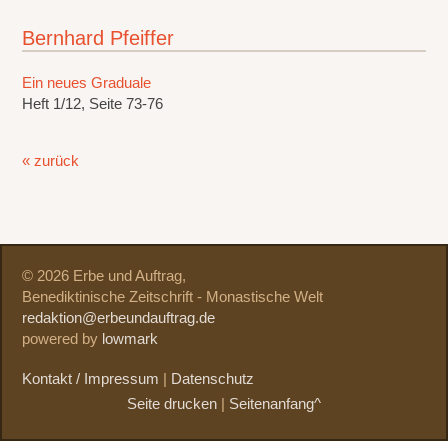
Bernhard Pfeiffer
Ein neues Graduale
Heft 1/12, Seite 73-76
« zurück
© 2026 Erbe und Auftrag,
Benediktinische Zeitschrift - Monastische Welt
redaktion@erbeundauftrag.de
powered by
lowmark
Kontakt / Impressum
|
Datenschutz
Seite drucken
|
Seitenanfang^