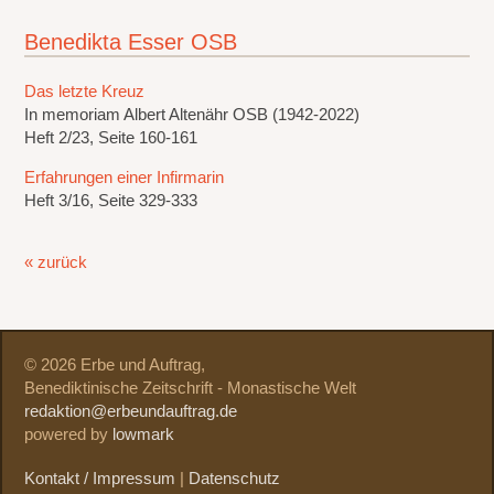
Benedikta Esser OSB
Das letzte Kreuz
In memoriam Albert Altenähr OSB (1942-2022)
Heft 2/23, Seite 160-161
Erfahrungen einer Infirmarin
Heft 3/16, Seite 329-333
« zurück
© 2026 Erbe und Auftrag,
Benediktinische Zeitschrift - Monastische Welt
redaktion@erbeundauftrag.de
powered by
lowmark
Kontakt / Impressum
|
Datenschutz