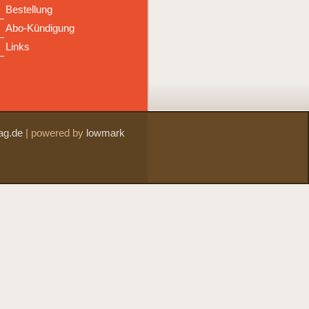
Bestellung
Abo-Kündigung
Links
ag.de
|
powered by
lowmark