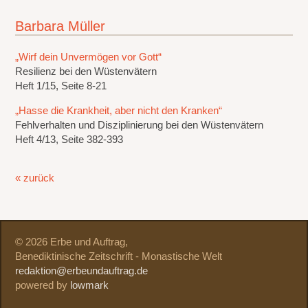
Barbara Müller
„Wirf dein Unvermögen vor Gott“
Resilienz bei den Wüstenvätern
Heft 1/15, Seite 8-21
„Hasse die Krankheit, aber nicht den Kranken“
Fehlverhalten und Disziplinierung bei den Wüstenvätern
Heft 4/13, Seite 382-393
« zurück
© 2026 Erbe und Auftrag,
Benediktinische Zeitschrift - Monastische Welt
redaktion@erbeundauftrag.de
powered by
lowmark