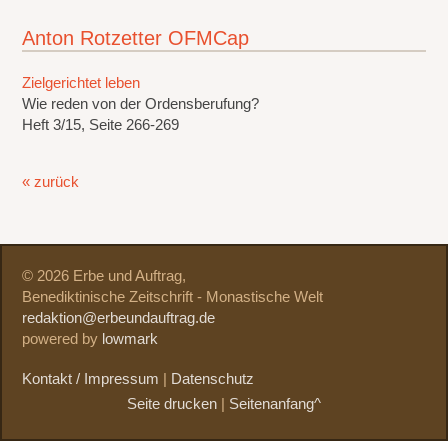
Anton Rotzetter OFMCap
Zielgerichtet leben
Wie reden von der Ordensberufung?
Heft 3/15, Seite 266-269
« zurück
© 2026 Erbe und Auftrag,
Benediktinische Zeitschrift - Monastische Welt
redaktion@erbeundauftrag.de
powered by
lowmark
Kontakt / Impressum
|
Datenschutz
Seite drucken
|
Seitenanfang^