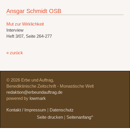
Ansgar Schmidt OSB
Mut zur Wirklichkeit
Interview
Heft 3/07, Seite 264-277
« zurück
© 2026 Erbe und Auftrag,
Benediktinische Zeitschrift - Monastische Welt
redaktion@erbeundauftrag.de
powered by
lowmark
Kontakt / Impressum
|
Datenschutz
Seite drucken
|
Seitenanfang^