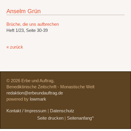
Anselm Grün
Brüche, die uns aufbrechen
Heft 1/23, Seite 30-39
« zurück
© 2026 Erbe und Auftrag,
Benediktinische Zeitschrift - Monastische Welt
redaktion@erbeundauftrag.de
powered by
lowmark
Kontakt / Impressum
|
Datenschutz
Seite drucken
|
Seitenanfang^