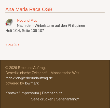
Ana Maria Raca OSB
Not und Mut
Nach dem Wirbelsturm auf den Philippinen
Heft 1/14, Seite 106-107
« zurück
© 2026 Erbe und Auftrag,
Benediktinische Zeitschrift - Monastische Welt
redaktion@erbeundauftrag.de
powered by
lowmark
Kontakt / Impressum
|
Datenschutz
Seite drucken
|
Seitenanfang^