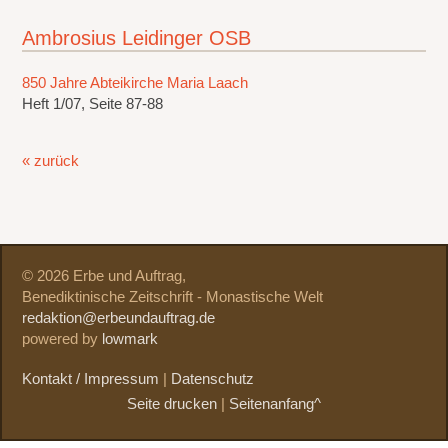
Ambrosius Leidinger OSB
850 Jahre Abteikirche Maria Laach
Heft 1/07, Seite 87-88
« zurück
© 2026 Erbe und Auftrag,
Benediktinische Zeitschrift - Monastische Welt
redaktion@erbeundauftrag.de
powered by
lowmark
Kontakt / Impressum
|
Datenschutz
Seite drucken
|
Seitenanfang^