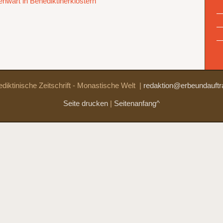
nwart in Benediktinerklöstern
diktinische Zeitschrift - Monastische Welt
|
redaktion@erbeundauftr
Seite drucken
|
Seitenanfang^