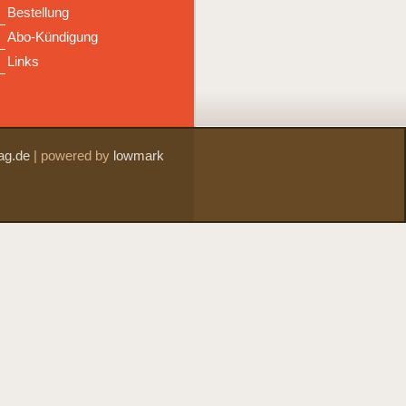
Bestellung
Abo-Kündigung
Links
ag.de
|
powered by
lowmark