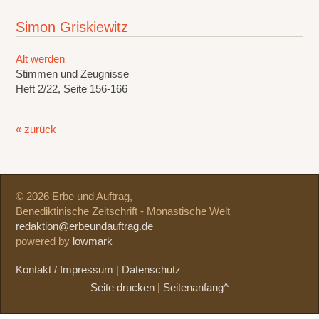
Simon Griskiewitz
Alt werden
Stimmen und Zeugnisse
Heft 2/22, Seite 156-166
« zurück
© 2026 Erbe und Auftrag,
Benediktinische Zeitschrift - Monastische Welt
redaktion@erbeundauftrag.de
powered by
lowmark
Kontakt / Impressum
|
Datenschutz
Seite drucken
|
Seitenanfang^