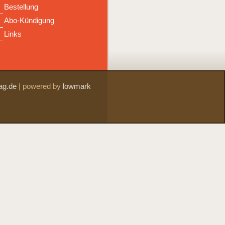
Bestellung
Abo-Kündigung
Links
ag.de
|
powered by
lowmark