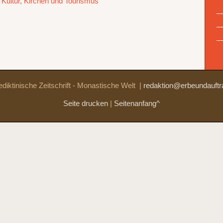
r Kultur, Kirchen und Tourismus
diktinische Zeitschrift - Monastische Welt
|
redaktion@erbeundauftr
Seite drucken
|
Seitenanfang^