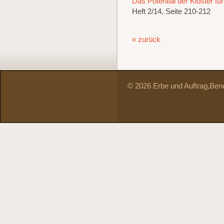
Das Potential der Klöster fü
Heft 2/14, Seite 210-212
« zurück
© 2026 Erbe und Auftrag,
Bene