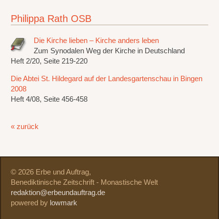
Philippa Rath OSB
Die Kirche lieben – Kirche anders leben
Zum Synodalen Weg der Kirche in Deutschland
Heft 2/20, Seite 219-220
Die Abtei St. Hildegard auf der Landesgartenschau in Bingen
2008
Heft 4/08, Seite 456-458
« zurück
© 2026 Erbe und Auftrag,
Benediktinische Zeitschrift - Monastische Welt
redaktion@erbeundauftrag.de
powered by
lowmark