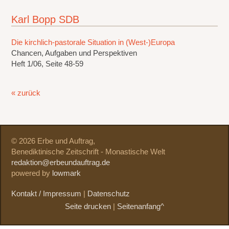
Karl Bopp SDB
Die kirchlich-pastorale Situation in (West-)Europa
Chancen, Aufgaben und Perspektiven
Heft 1/06, Seite 48-59
« zurück
© 2026 Erbe und Auftrag,
Benediktinische Zeitschrift - Monastische Welt
redaktion@erbeundauftrag.de
powered by
lowmark
Kontakt / Impressum
|
Datenschutz
Seite drucken
|
Seitenanfang^