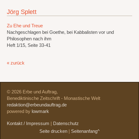
Jörg Splett
Zu Ehe und Treue
Nachgeschlagen bei Goethe, bei Kabbalisten vor und
Philosophen nach ihm
Heft 1/15, Seite 33-41
« zurück
© 2026 Erbe und Auftrag,
Benediktinische Zeitschrift - Monastische Welt
redaktion@erbeundauftrag.de
powered by
lowmark
Kontakt / Impressum
|
Datenschutz
Seite drucken
|
Seitenanfang^