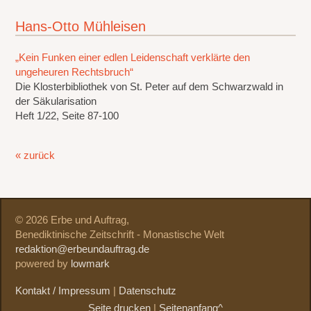
Hans-Otto Mühleisen
„Kein Funken einer edlen Leidenschaft verklärte den
ungeheuren Rechtsbruch“
Die Klosterbibliothek von St. Peter auf dem Schwarzwald in
der Säkularisation
Heft 1/22, Seite 87-100
« zurück
© 2026 Erbe und Auftrag,
Benediktinische Zeitschrift - Monastische Welt
redaktion@erbeundauftrag.de
powered by
lowmark
Kontakt / Impressum
|
Datenschutz
Seite drucken
|
Seitenanfang^