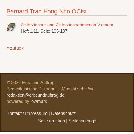
Bernard Tran Hong Nho OCist
Zisterzienser und Zisterzienserinnen in Vietnam
Heft 1/11, Seite 106-107
« zurück
© 2026 Erbe und Auftrag,
Benediktinische Zeitschrift - Monastische Welt
redaktion@erbeundauftrag.de
powered by
lowmark
Kontakt / Impressum
|
Datenschutz
Seite drucken
|
Seitenanfang^