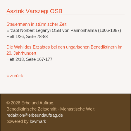
Asztrik Várszegi OSB
Steuermann in stürmischer Zeit
Erzabt Norbert Legányi OSB von Pannonhalma (1906-1987)
Heft 1/26, Seite 78-88
Die Wahl des Erzabtes bei den ungarischen Benediktinern im
20. Jahrhundert
Heft 2/18, Seite 167-177
« zurück
© 2026 Erbe und Auftrag,
Benediktinische Zeitschrift - Monastische Welt
redaktion@erbeundauftrag.de
powered by
lowmark