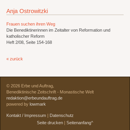
Anja Ostrowitzki
Frauen suchen ihren Weg
Die Benediktinerinnen im Zeitalter von Reformation und
katholischer Reform
Heft 2/08, Seite 154-168
« zurück
© 2026 Erbe und Auftrag,
Benediktinische Zeitschrift - Monastische Welt
redaktion@erbeundauftrag.de
powered by
lowmark
Kontakt / Impressum
|
Datenschutz
Seite drucken
|
Seitenanfang^