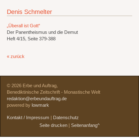
Denis Schmelter
„Überall ist Gott“
Der Panentheismus und die Demut
Heft 4/15, Seite 379-388
« zurück
© 2026 Erbe und Auftrag,
Benediktinische Zeitschrift - Monastische Welt
redaktion@erbeundauftrag.de
powered by
lowmark
Kontakt / Impressum
|
Datenschutz
Seite drucken
|
Seitenanfang^